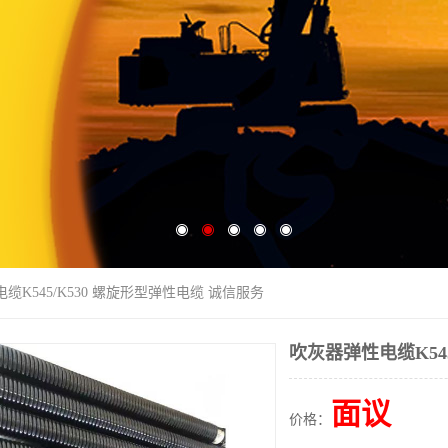
缆K545/K530 螺旋形型弹性电缆 诚信服务
吹灰器弹性电缆K54
面议
价格：