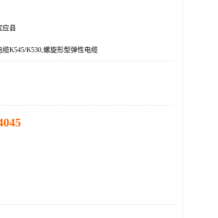
宝应县
K545/K530,螺旋形型弹性电缆
4045