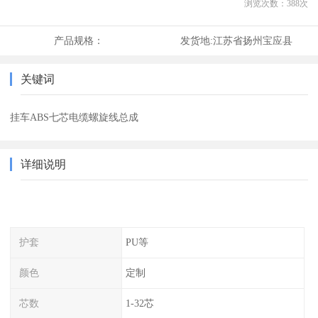
浏览次数：
388
次
产品规格：
发货地:
江苏省扬州宝应县
关键词
挂车ABS七芯电缆螺旋线总成
详细说明
护套
PU等
颜色
定制
芯数
1-32芯