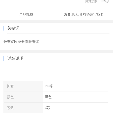
浏览次数：
1024
次
产品规格：
发货地:
江苏省扬州宝应县
关键词
伸缩式吹灰器膨胀电缆
详细说明
护套
PU等
颜色
黑色
芯数
4芯