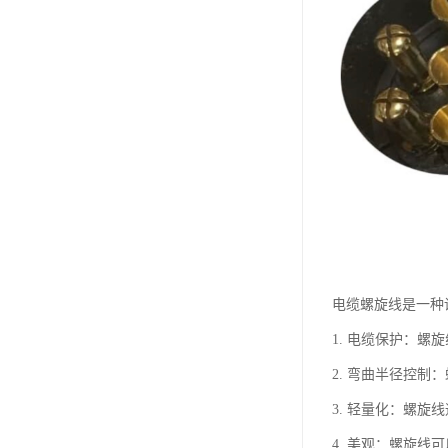
电缆螺旋线是一种
1. 电缆保护：
2. 弯曲半径控
3. 轻量化：螺
4. 美观：螺旋