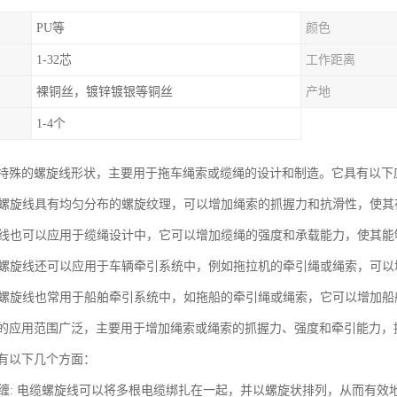
PU等
颜色
1-32芯
工作距离
裸铜丝，镀锌镀银等铜丝
产地
1-4个
特殊的螺旋线形状，主要用于拖车绳索或缆绳的设计和制造。它具有以下
拖车螺旋线具有均匀分布的螺旋纹理，可以增加绳索的抓握力和抗滑性，使
螺旋线也可以应用于缆绳设计中，它可以增加缆绳的强度和承载能力，使其
拖车螺旋线还可以应用于车辆牵引系统中，例如拖拉机的牵引绳或绳索，可
拖车螺旋线也常用于船舶牵引系统中，如拖船的牵引绳或绳索，它可以增加
的应用范围广泛，主要用于增加绳索或绳索的抓握力、强度和牵引能力，
有以下几个方面：
互纠缠: 电缆螺旋线可以将多根电缆绑扎在一起，并以螺旋状排列，从而有