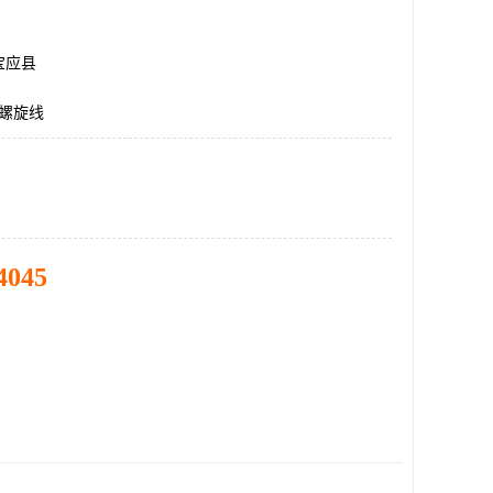
宝应县
缆螺旋线
4045