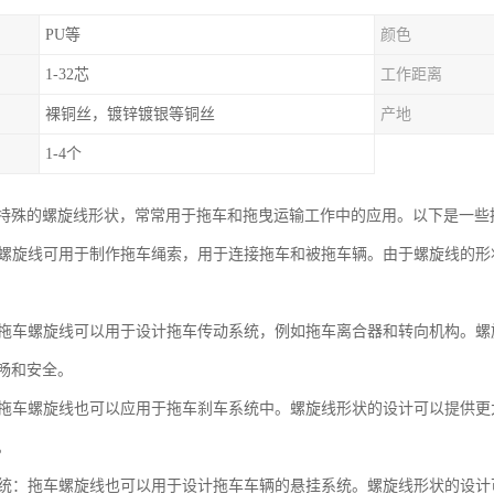
PU等
颜色
1-32芯
工作距离
裸铜丝，镀锌镀银等铜丝
产地
1-4个
特殊的螺旋线形状，常常用于拖车和拖曳运输工作中的应用。以下是一些
拖车螺旋线可用于制作拖车绳索，用于连接拖车和被拖车辆。由于螺旋线的
统：拖车螺旋线可以用于设计拖车传动系统，例如拖车离合器和转向机构。
畅和安全。
统：拖车螺旋线也可以应用于拖车刹车系统中。螺旋线形状的设计可以提供
。
挂系统：拖车螺旋线也可以用于设计拖车车辆的悬挂系统。螺旋线形状的设