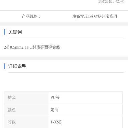
浏览次数：
425
次
产品规格：
发货地:
江苏省扬州宝应县
关键词
2芯0.5mm2,TPU材质亮面弹簧线
详细说明
护套
PU等
颜色
定制
芯数
1-32芯