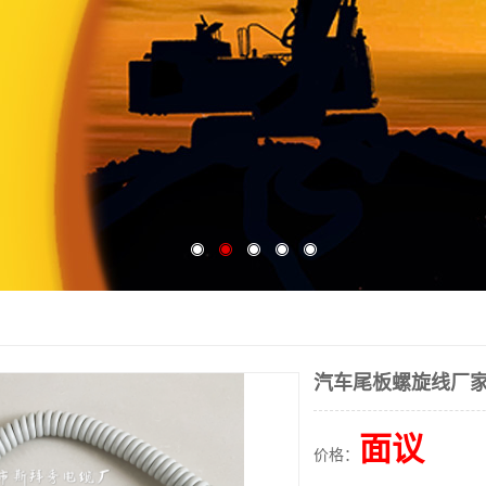
汽车尾板螺旋线厂
面议
价格：