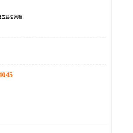
宝应县夏集镇
4045