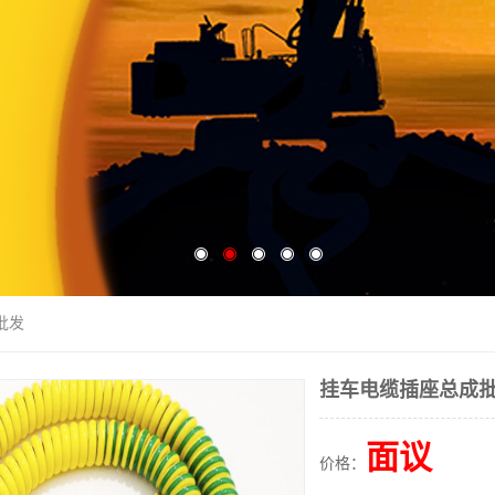
批发
挂车电缆插座总成
面议
价格：