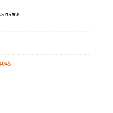
宝应县夏集镇
4045