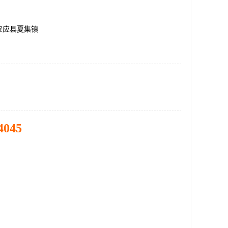
宝应县夏集镇
4045