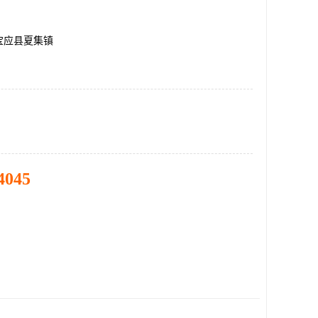
宝应县夏集镇
4045