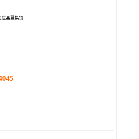
宝应县夏集镇
4045