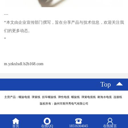
---
*本文由企业宣传部门撰写，旨在分享产品与技术信息，欢迎关注我
们的更多动态。
*
m.yzkxlxdl.b2b168.com
Top
主营产品：螺旋电缆 弹簧线 挂车螺旋线 弹性电缆 螺旋线 弹簧电缆线 耐海水电缆 连接线
版权所有：扬州市斯拜秀电气有限公司
首页
在线QQ
18516304045
在线留言