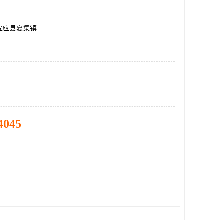
宝应县夏集镇
4045