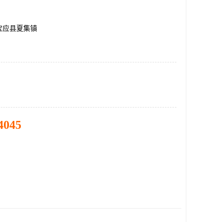
宝应县夏集镇
4045