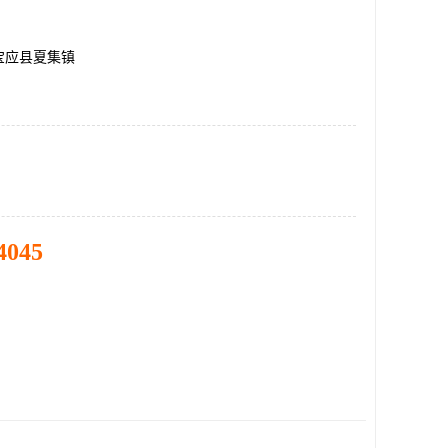
宝应县夏集镇
4045