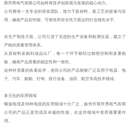
斯拜秀电气有限公司始终将技术创新视为发展的核心动力。
公司拥有一支专业的研发团队，致力于新材料、新工艺的探索与应
用，确保产品在性能、可靠性和安全性方面达到行业领先水平。
在生产制造方面，公司引进了先进的生产设备和检测仪器，建立了
严格的质量管理体系。
从原材料采购到成品出厂，每一个环节都经过精密控制和多重检
验，确保产品质量的稳定性和一致性。
这种对质量的执着追求，使得公司的产品能够广泛应用于电器、电
子、汽车、船舶、灯饰、医疗设备、油田、航空等高技术领域。
多元化的应用领域
螺旋电缆及特种电缆的应用领域十分广泛，扬州市斯拜秀电气有限
公司的产品正是凭借其卓越的性能，在这些领域中发挥着重要作
用。