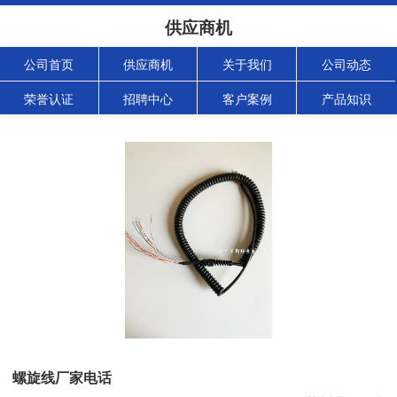
供应商机
公司首页
供应商机
关于我们
公司动态
荣誉认证
招聘中心
客户案例
产品知识
螺旋线厂家电话