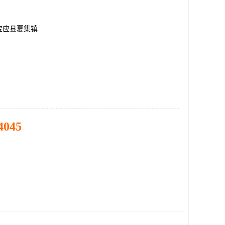
宝应县夏集镇
4045