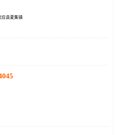
宝应县夏集镇
4045