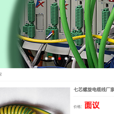
家
七芯螺旋电缆线厂
面议
价格：