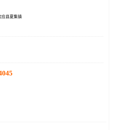
宝应县夏集镇
4045