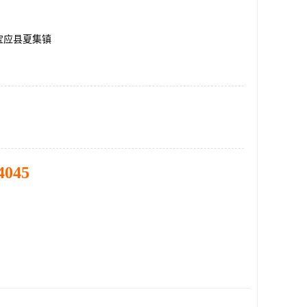
宝应县夏集镇
4045