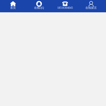
格的质量控制体系。
首页
在线QQ
18516304045
在线留言
先进的生产设备和工艺确保了产品的一致性和可靠性，多项测试验
证了产品在各种极端条件下的性能表现。
正是这种对品质的执着追求，使得企业的产品不仅在国内市场广受
欢迎，更远销欧美国家，赢得了国际客户的信任。
在国际市场上，企业以优质的产品和服务，展现了中国制造的专业
水准和创新实力。
面向未来的发展
面对电气行业不断变化的技术需求和市场趋势，企业将继续坚持创
新驱动的发展战略，加大研发投入，拓展产品应用领域，提升服务
品质。
在智能化、绿色化的发展潮流中，企业将开发更多适应未来需求的
高性能电缆产品。