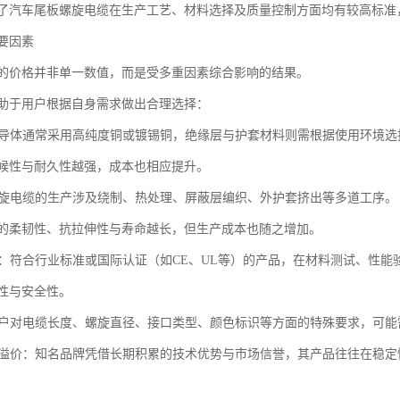
了汽车尾板螺旋电缆在生产工艺、材料选择及质量控制方面均有较高标准
要因素
的价格并非单一数值，而是受多重因素综合影响的结果。
助于用户根据自身需求做出合理选择：
电缆导体通常采用高纯度铜或镀锡铜，绝缘层与护套材料则需根据使用环境
候性与耐久性越强，成本也相应提升。
：螺旋电缆的生产涉及绕制、热处理、屏蔽层编织、外护套挤出等多道工序。
的柔韧性、抗拉伸性与寿命越长，但生产成本也随之增加。
认证：符合行业标准或国际认证（如CE、UL等）的产品，在材料测试、性
性与安全性。
：用户对电缆长度、螺旋直径、接口类型、颜色标识等方面的特殊要求，可
品牌溢价：知名品牌凭借长期积累的技术优势与市场信誉，其产品往往在稳