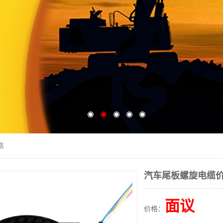
格
汽车尾板螺旋电缆
面议
价格：