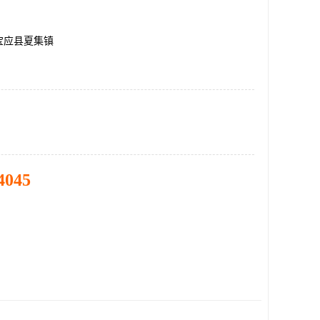
宝应县夏集镇
4045