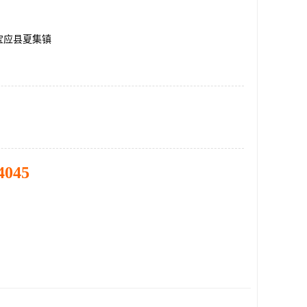
宝应县夏集镇
4045