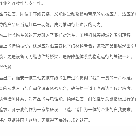
作业的连续性与安全性。
性与强度，既便于布线安装，又能耐受频繁移动带来的机械应力，适应多
秀的产品应当追赶单一功能，成为推动行业进步的助力。
拖二七芯拖车线的开发融入了我们对汽车、工程机械等领域的深刻理解。
面上的持续振动，还是应对温差变化下的材料考验，这款产品都展现出卓
缆，更是设备间无缝协作的桥梁，是保障整体系统稳定运行的关键一环。
得信赖
品出厂，淮安一拖二七芯拖车线的生产过程贯彻了我们一贯的严苛标准。
富的技术人员与自动化设备紧密配合，确保每一道工序都达到预定精度。
质量检测体系，对产品的导电性能、绝缘强度、耐候性等关键指标进行多
追求，源于我们作为一家集研发、制造、销售为一体的企业的自我要求。
将产品销往国内各地，更赢得了海外市场的认可。