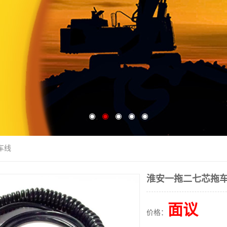
车线
淮安一拖二七芯拖
面议
价格：