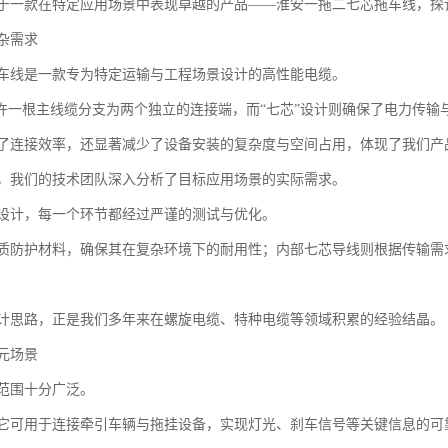
于一款在特定应用场景中表现卓越的产品——淮安一拖二七芯拖车线，探
杂需求
车线是一款专为特定运输与工程场景设计的高性能电缆。
允许一根主线缆分支为两个独立的连接端，而“七芯”设计则确保了电力传
了连接效率，还显著减少了设备安装的复杂度与空间占用，体现了我们产品
，我们的技术团队深入分析了目标应用场景的实际需求。
设计，每一个环节都经过严谨的测试与优化。
质防护材料，确保其在复杂环境下的耐用性；内部七芯导线则根据传输需
计思路，正是我们多年来在螺旋电缆、特种电缆等领域积累的经验结晶。
元场景
范围十分广泛。
它可用于连接牵引车辆与拖挂设备，实现灯光、刹车信号等关键信息的可